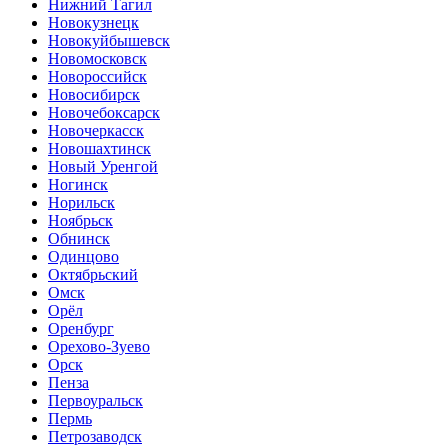
Нижний Тагил
Новокузнецк
Новокуйбышевск
Новомосковск
Новороссийск
Новосибирск
Новочебоксарск
Новочеркасск
Новошахтинск
Новый Уренгой
Ногинск
Норильск
Ноябрьск
Обнинск
Одинцово
Октябрьский
Омск
Орёл
Оренбург
Орехово-Зуево
Орск
Пенза
Первоуральск
Пермь
Петрозаводск