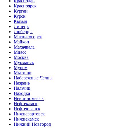
Краснодар
Красноярск
Курган
Курск
Кызыл
Липецк
Люберцы
Магнитогорск
Майкоп
Махачкала
Миасс
Москва
Мурманск
Муром
Мытищи
Набережные Челны
Назрань
Нальчик
Находка
Невинномысск
Нефтекамск
Нефтеюганск
Нижневартовск
Нижнекамск
Нижний Новгород