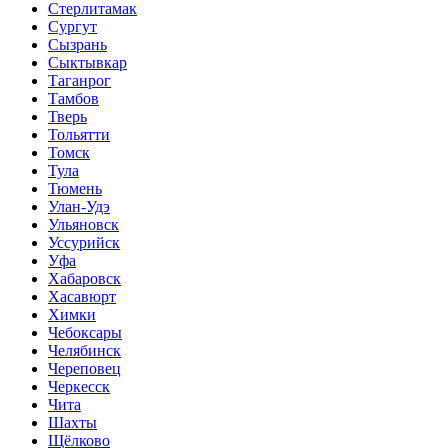
Стерлитамак
Сургут
Сызрань
Сыктывкар
Таганрог
Тамбов
Тверь
Тольятти
Томск
Тула
Тюмень
Улан-Удэ
Ульяновск
Уссурийск
Уфа
Хабаровск
Хасавюрт
Химки
Чебоксары
Челябинск
Череповец
Черкесск
Чита
Шахты
Щёлково