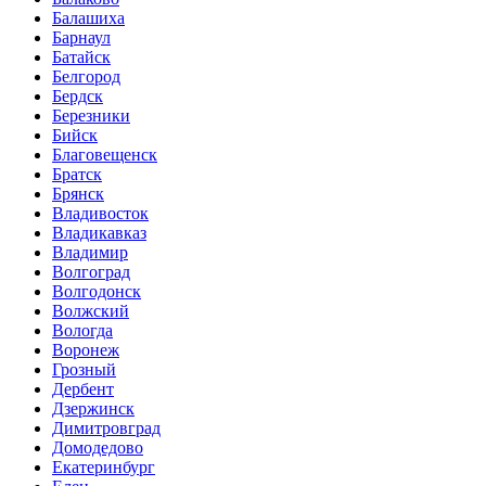
Балашиха
Барнаул
Батайск
Белгород
Бердск
Березники
Бийск
Благовещенск
Братск
Брянск
Владивосток
Владикавказ
Владимир
Волгоград
Волгодонск
Волжский
Вологда
Воронеж
Грозный
Дербент
Дзержинск
Димитровград
Домодедово
Екатеринбург