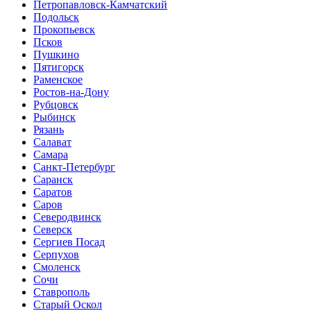
Петропавловск-Камчатский
Подольск
Прокопьевск
Псков
Пушкино
Пятигорск
Раменское
Ростов-на-Дону
Рубцовск
Рыбинск
Рязань
Салават
Самара
Санкт-Петербург
Саранск
Саратов
Саров
Северодвинск
Северск
Сергиев Посад
Серпухов
Смоленск
Сочи
Ставрополь
Старый Оскол