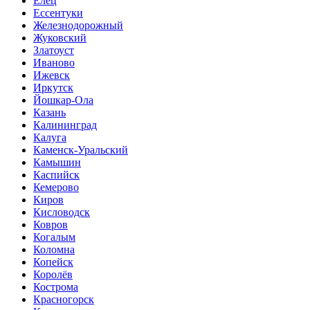
Елец
Ессентуки
Железнодорожный
Жуковский
Златоуст
Иваново
Ижевск
Иркутск
Йошкар-Ола
Казань
Калининград
Калуга
Каменск-Уральский
Камышин
Каспийск
Кемерово
Киров
Кисловодск
Ковров
Когалым
Коломна
Копейск
Королёв
Кострома
Красногорск