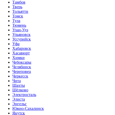
Тамбов
Тверь
Тольятти
Томск
Тула
Тюмень
Улан-Удэ
Ульяновск
Уссурийск
Уфа
Хабаровск
Хасавюрт
Химки
Чебоксары
Челябинск
Череповец
Черкесск
Чита
Шахты
Щёлково
Электросталь
Элиста
Энгельс
Южно-Сахалинск
Якутск