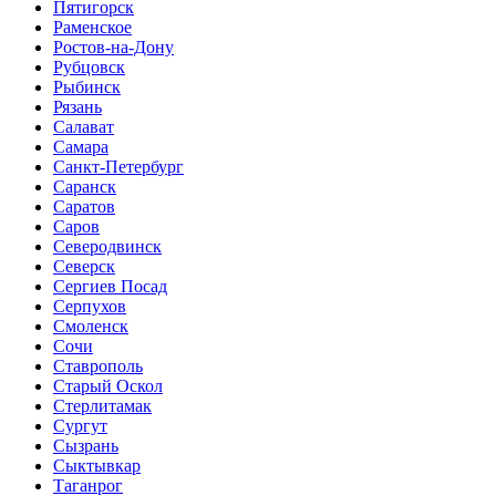
Пятигорск
Раменское
Ростов-на-Дону
Рубцовск
Рыбинск
Рязань
Салават
Самара
Санкт-Петербург
Саранск
Саратов
Саров
Северодвинск
Северск
Сергиев Посад
Серпухов
Смоленск
Сочи
Ставрополь
Старый Оскол
Стерлитамак
Сургут
Сызрань
Сыктывкар
Таганрог