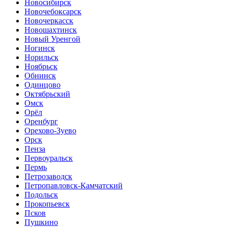
Новосибирск
Новочебоксарск
Новочеркасск
Новошахтинск
Новый Уренгой
Ногинск
Норильск
Ноябрьск
Обнинск
Одинцово
Октябрьский
Омск
Орёл
Оренбург
Орехово-Зуево
Орск
Пенза
Первоуральск
Пермь
Петрозаводск
Петропавловск-Камчатский
Подольск
Прокопьевск
Псков
Пушкино