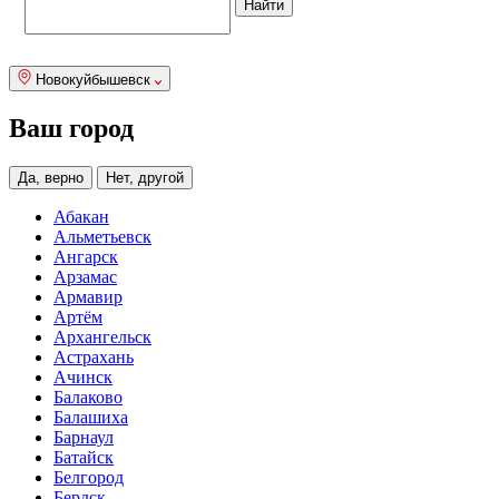
Новокуйбышевск
Ваш город
Да, верно
Нет, другой
Абакан
Альметьевск
Ангарск
Арзамас
Армавир
Артём
Архангельск
Астрахань
Ачинск
Балаково
Балашиха
Барнаул
Батайск
Белгород
Бердск