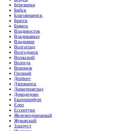
Березники
Бийск
Благовещенск
Братск
Брянск
Владивосток
Владикавказ
Владимир
Волгоград
Волгодонск
Волжский
Вологда
Воронеж
Грозный
Дербент
Дзержинск
Димитровград
Домодедово
Екатеринбург
Елец
Ессентуки
Железнодорожный
Жуковский
Златоуст