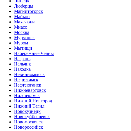
Липецк
Люберцы
Магнитогорск
Майкоп
Махачкала
Миасс
Москва
Мурманск
Муром
Мытищи
Набережные Челны
Назрань
Нальчик
Находка
Невинномысск
Нефтекамск
Нефтеюганск
Нижневартовск
Нижнекамск
Нижний Новгород
Нижний Тагил
Новокузнецк
Новокуйбышевск
Новомосковск
Новороссийск