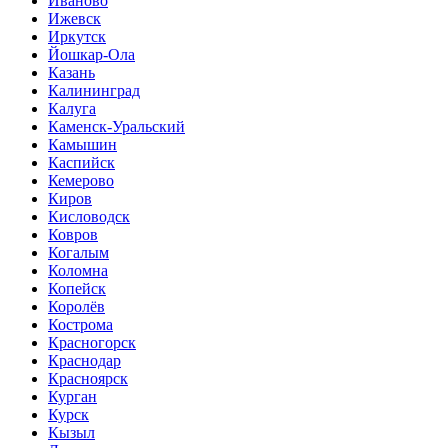
Иваново
Ижевск
Иркутск
Йошкар-Ола
Казань
Калининград
Калуга
Каменск-Уральский
Камышин
Каспийск
Кемерово
Киров
Кисловодск
Ковров
Когалым
Коломна
Копейск
Королёв
Кострома
Красногорск
Краснодар
Красноярск
Курган
Курск
Кызыл