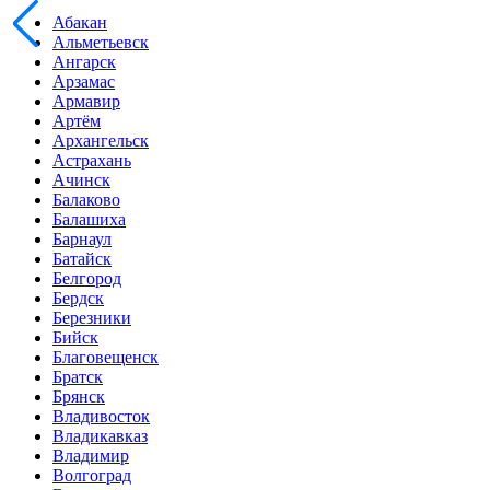
Абакан
Альметьевск
Ангарск
Арзамас
Армавир
Артём
Архангельск
Астрахань
Ачинск
Балаково
Балашиха
Барнаул
Батайск
Белгород
Бердск
Березники
Бийск
Благовещенск
Братск
Брянск
Владивосток
Владикавказ
Владимир
Волгоград