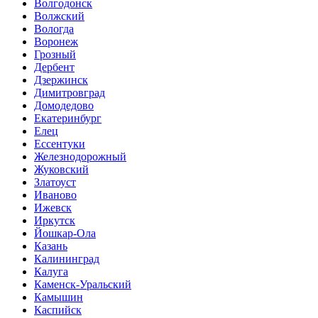
Волгодонск
Волжский
Вологда
Воронеж
Грозный
Дербент
Дзержинск
Димитровград
Домодедово
Екатеринбург
Елец
Ессентуки
Железнодорожный
Жуковский
Златоуст
Иваново
Ижевск
Иркутск
Йошкар-Ола
Казань
Калининград
Калуга
Каменск-Уральский
Камышин
Каспийск