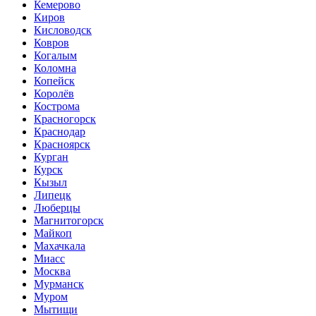
Кемерово
Киров
Кисловодск
Ковров
Когалым
Коломна
Копейск
Королёв
Кострома
Красногорск
Краснодар
Красноярск
Курган
Курск
Кызыл
Липецк
Люберцы
Магнитогорск
Майкоп
Махачкала
Миасс
Москва
Мурманск
Муром
Мытищи