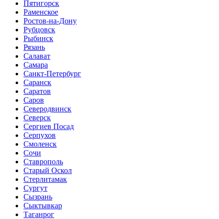
Пятигорск
Раменское
Ростов-на-Дону
Рубцовск
Рыбинск
Рязань
Салават
Самара
Санкт-Петербург
Саранск
Саратов
Саров
Северодвинск
Северск
Сергиев Посад
Серпухов
Смоленск
Сочи
Ставрополь
Старый Оскол
Стерлитамак
Сургут
Сызрань
Сыктывкар
Таганрог