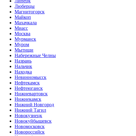
Липецк
Люберцы
Магнитогорск
Майкоп
Махачкала
Миасс
Москва
Мурманск
Муром
Мытищи
Набережные Челны
Назрань
Нальчик
Находка
Невинномысск
Нефтекамск
Нефтеюганск
Нижневартовск
Нижнекамск
Нижний Новгород
Нижний Тагил
Новокузнецк
Новокуйбышевск
Новомосковск
Новороссийск