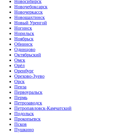
Новосибирск
Новочебоксарск
Новочеркасск
Новошахтинск
Новый Уренгой
Ногинск
Норильск
Ноябрьск
Обнинск
Одинцово
Октябрьский
Омск
Орёл
Оренбург
Орехово-Зуево
Орск
Пенза
Первоуральск
Пермь
Петрозаводск
Петропавловск-Камчатский
Подольск
Прокопьевск
Псков
Пушкино