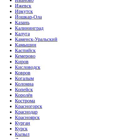
Иваново
Ижевск
Иркутск
Йошкар-Ола
Казань
Калининград
Калуга
Каменск-Уральский
Камышин
Каспийск
Кемерово
Киров
Кисловодск
Ковров
Когалым
Коломна
Копейск
Королёв
Кострома
Красногорск
Краснодар
Красноярск
Курган
Курск
Кызыл