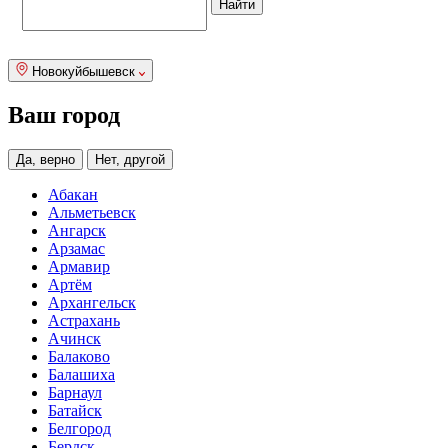
Новокуйбышевск
Ваш город
Да, верно
Нет, другой
Абакан
Альметьевск
Ангарск
Арзамас
Армавир
Артём
Архангельск
Астрахань
Ачинск
Балаково
Балашиха
Барнаул
Батайск
Белгород
Бердск