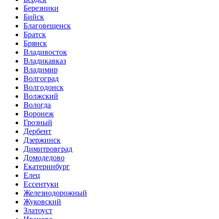
Березники
Бийск
Благовещенск
Братск
Брянск
Владивосток
Владикавказ
Владимир
Волгоград
Волгодонск
Волжский
Вологда
Воронеж
Грозный
Дербент
Дзержинск
Димитровград
Домодедово
Екатеринбург
Елец
Ессентуки
Железнодорожный
Жуковский
Златоуст