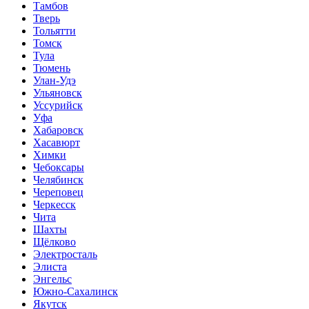
Тамбов
Тверь
Тольятти
Томск
Тула
Тюмень
Улан-Удэ
Ульяновск
Уссурийск
Уфа
Хабаровск
Хасавюрт
Химки
Чебоксары
Челябинск
Череповец
Черкесск
Чита
Шахты
Щёлково
Электросталь
Элиста
Энгельс
Южно-Сахалинск
Якутск