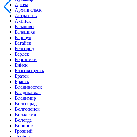
Артём
Архангельск
Астрахань
Ачинск
Балаково
Балашиха
Барнаул
Батайск
Белгород
Бердск
Березники
Бийск
Благовещенск
Братск
Брянск
Владивосток
Владикавказ
Владимир
Волгоград
Волгодонск
Волжский
Вологда
Воронеж
Грозный
Дербент