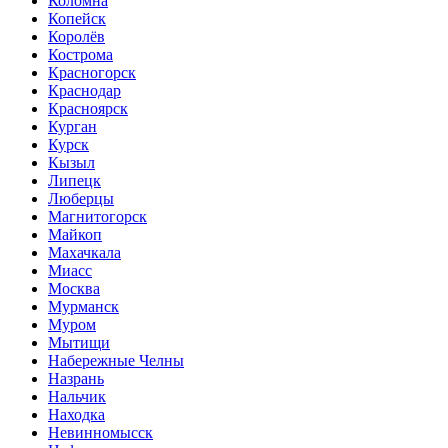
Коломна
Копейск
Королёв
Кострома
Красногорск
Краснодар
Красноярск
Курган
Курск
Кызыл
Липецк
Люберцы
Магнитогорск
Майкоп
Махачкала
Миасс
Москва
Мурманск
Муром
Мытищи
Набережные Челны
Назрань
Нальчик
Находка
Невинномысск