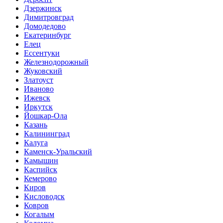
Дзержинск
Димитровград
Домодедово
Екатеринбург
Елец
Ессентуки
Железнодорожный
Жуковский
Златоуст
Иваново
Ижевск
Иркутск
Йошкар-Ола
Казань
Калининград
Калуга
Каменск-Уральский
Камышин
Каспийск
Кемерово
Киров
Кисловодск
Ковров
Когалым